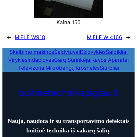
Kaina 155
←
MIELE W918
MIELE W 4166
→
Skalbimo mašinos
Šaldytuvai
Džiovyklės
Šaldikliai
Viryklės
Indaplovės
Garų Surinkėjai
Kavos Aparatai
Televizoriai
Mikrobangų krosnelės
Siurbliai
buitinetechnikapigiau.lt
Nauja, naudota ir su transportavimo defektais
buitinė technika iš vakarų šalių.