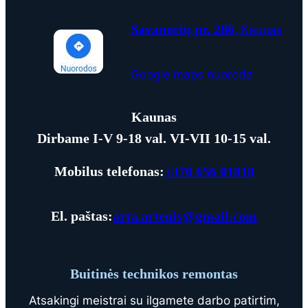
Savanorių pr. 286
, Kaunas
Google maps nuoroda
Kaunas
Dirbame I-V 9-18 val. VI-
VII
10
-15 val.
Mobilus telefonas:
+370 656 01818
El. paštas:
arta.artenis@gmail.com
Buitinės technikos remontas
Atsakingi meistrai su ilgamete darbo patirtim,