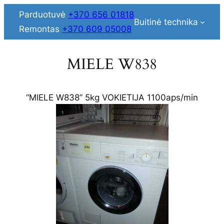
Skip
Parduotuvė
+370 656 01818
Buitinė technika
to
Remontas
+370 609 05008
content
MIELE W838
“MIELE W838” 5kg VOKIETIJA 1100aps/min