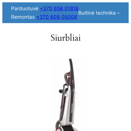
Skip
Parduotuvė
+370 656 01818
Buitinė technika
to
Remontas
+370 609 05008
content
Siurbliai