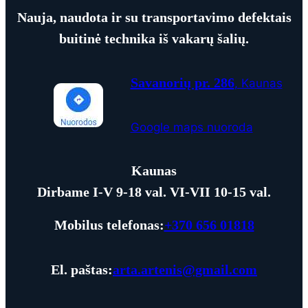
Nauja, naudota ir su transportavimo defektais
buitinė technika iš vakarų šalių.
Savanorių pr. 286
, Kaunas
Google maps nuoroda
Kaunas
Dirbame I-V 9-18 val. VI-
VII
10
-15 val.
Mobilus telefonas:
+370 656 01818
El. paštas:
arta.artenis@gmail.com