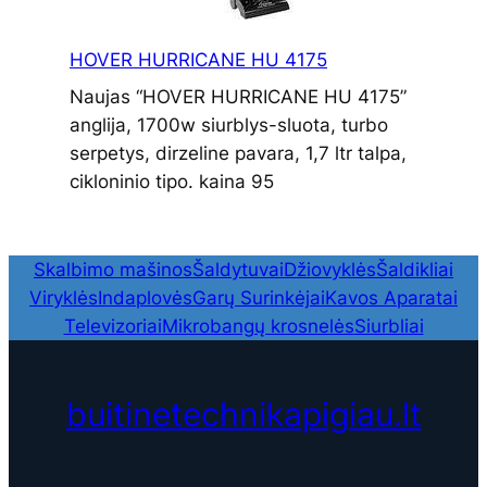
HOVER HURRICANE HU 4175
Naujas “HOVER HURRICANE HU 4175”
anglija, 1700w siurblys-sluota, turbo
serpetys, dirzeline pavara, 1,7 ltr talpa,
cikloninio tipo. kaina 95
Skalbimo mašinos
Šaldytuvai
Džiovyklės
Šaldikliai
Viryklės
Indaplovės
Garų Surinkėjai
Kavos Aparatai
Televizoriai
Mikrobangų krosnelės
Siurbliai
buitinetechnikapigiau.lt