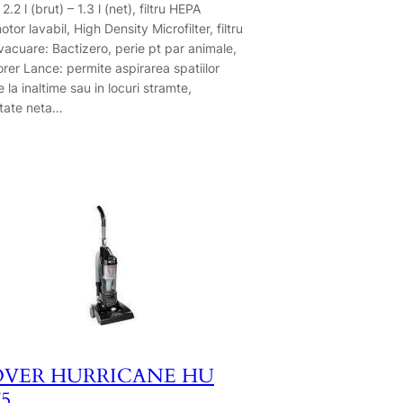
 2.2 l (brut) – 1.3 l (net), filtru HEPA
tor lavabil, High Density Microfilter, filtru
vacuare: Bactizero, perie pt par animale,
orer Lance: permite aspirarea spatiilor
e la inaltime sau in locuri stramte,
tate neta…
VER HURRICANE HU
75