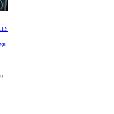
ES
ngu
-
MU