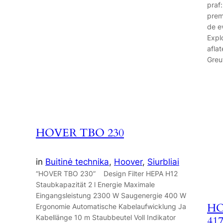
praf:
premo
de e
Expl
aflat
Greu
HOVER TBO 230
in
Buitinė technika
, 
Hoover
, 
Siurbliai
“HOVER TBO 230” Design Filter HEPA H12
Staubkapazität 2 l Energie Maximale
Eingangsleistung 2300 W Saugenergie 400 W
HO
Ergonomie Automatische Kabelaufwicklung Ja
Kabellänge 10 m Staubbeutel Voll Indikator
41