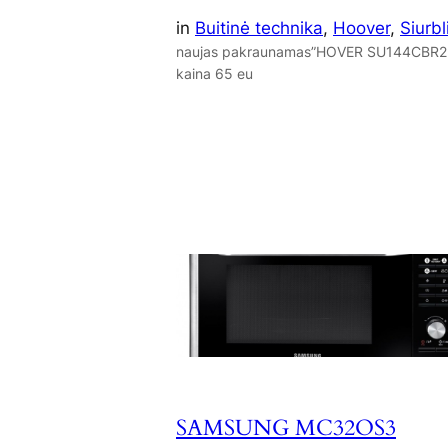
in
Buitinė technika
, 
Hoover
, 
Siurbl
naujas pakraunamas”HOVER SU144CBR2
kaina 65 eu
SAMSUNG MC32OS3