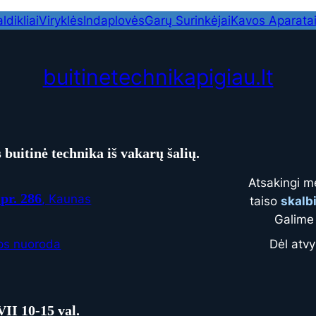
ldikliai
Viryklės
Indaplovės
Garų Surinkėjai
Kavos Aparata
buitinetechnikapigiau.lt
buitinė technika iš vakarų šalių.
Atsakingi m
pr. 286
, Kaunas
taiso
skalb
Galime 
Dėl atvy
ps nuoroda
VII
10
-15 val.