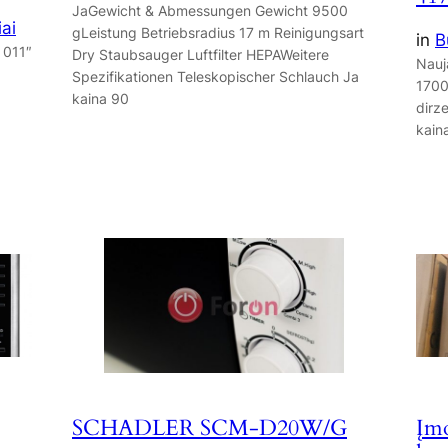
JaGewicht & Abmessungen Gewicht 9500
iai
gLeistung Betriebsradius 17 m Reinigungsart
in
B
 011″
Dry Staubsauger Luftfilter HEPAWeitere
Nauj
Spezifikationen Teleskopischer Schlauch Ja
1700
kaina 90
dirze
kain
SCHADLER SCM-D20W/G
Įm