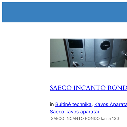
Skip
to
content
SAECO INCANTO RON
in
Buitinė technika
, 
Kavos Aparata
Saeco kavos aparatai
SAECO INCANTO RONDO kaina 130