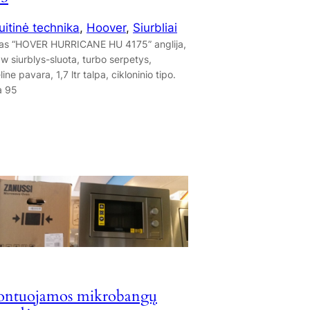
uitinė technika
, 
Hoover
, 
Siurbliai
as “HOVER HURRICANE HU 4175” anglija,
w siurblys-sluota, turbo serpetys,
line pavara, 1,7 ltr talpa, cikloninio tipo.
a 95
ontuojamos mikrobangų