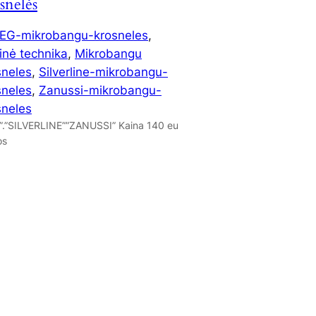
snelės
EG-mikrobangu-krosneles
, 
inė technika
, 
Mikrobangu
sneles
, 
Silverline-mikrobangu-
sneles
, 
Zanussi-mikrobangu-
sneles
”.”SILVERLINE””ZANUSSI” Kaina 140 eu
os