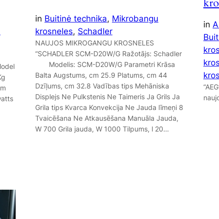
kro
in
Buitinė technika
, 
Mikrobangu
in
A
-
krosneles
, 
Schadler
Buit
NAUJOS MIKROGANGU KROSNELES
kro
“SCHADLER SCM-D20W/G Ražotājs: Schadler
kro
Modelis: SCM-D20W/G Parametri Krāsa
odel
kro
Balta Augstums, cm 25.9 Platums, cm 44
Kg
Dzīļums, cm 32.8 Vadības tips Mehāniska
“AEG
cm
Displejs Ne Pulkstenis Ne Taimeris Ja Grils Ja
nauj
atts
Grila tips Kvarca Konvekcija Ne Jauda līmeņi 8
Tvaicēšana Ne Atkausēšana Manuāla Jauda,
W 700 Grila jauda, W 1000 Tilpums, l 20…