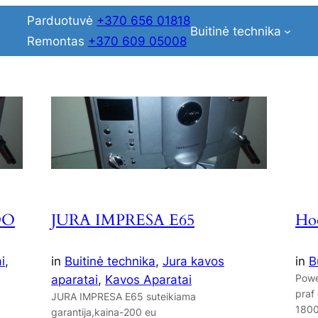
Parduotuvė
+370 656 01818
Buitinė technika
Remontas
+370 609 05008
DO
JURA IMPRESA E65
Ho
i
, 
in
Buitinė technika
, 
Jura kavos
in
B
Powe
aparatai
, 
Kavos Aparatai
praf
JURA IMPRESA E65 suteikiama
1800
garantija,kaina-200 eu