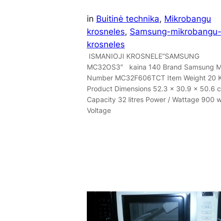
in
Buitinė technika
, 
Mikrobangu
krosneles
, 
Samsung-mikrobangu
krosneles
ISMANIOJI KROSNELE”SAMSUNG
MC32OS3″ kaina 140 Brand Samsung M
Number MC32F606TCT Item Weight 20 
Product Dimensions 52.3 x 30.9 x 50.6 
Capacity 32 litres Power / Wattage 900 w
Voltage