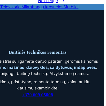
Next Page
→
i
Televizoriai
Mikrobangų krosnelės
Siurbliai
Buitinės technikos remontas
eistrai su ilgamete darbo patirtim, geromis kainomis
imo mašinas, džiovykles, šaldytuvus, indaploves
.
prijungti buitinę techniką. Atvykstame į namus.
kimo, pristatymo, remonto terminų, kainų ar kitų
klausimų skambinkite:
+370 609 05008