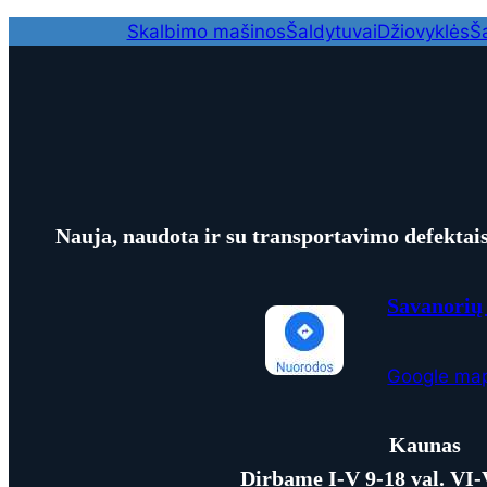
Skalbimo mašinos
Šaldytuvai
Džiovyklės
Ša
Nauja, naudota ir su transportavimo defektais 
Savanorių 
Google ma
Kaunas
Dirbame I-V 9-18 val. VI-