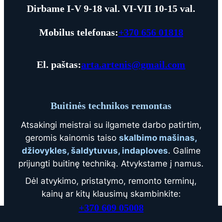
Dirbame I-V 9-18 val. VI-
VII
10
-15 val.
Mobilus telefonas:
+370 656 01818
El. paštas:
arta.artenis@gmail.com
Buitinės technikos remontas
Atsakingi meistrai su ilgamete darbo patirtim,
geromis kainomis taiso
skalbimo mašinas,
džiovykles, šaldytuvus, indaploves
. Galime
prijungti buitinę techniką. Atvykstame į namus.
Dėl atvykimo, pristatymo, remonto terminų,
kainų ar kitų klausimų skambinkite:
+370 609 05008