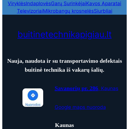
Viryklės
Indaplovės
Garų Surinkėjai
Kavos Aparatai
Televizoriai
Mikrobangų krosnelės
Siurbliai
buitinetechnikapigiau.lt
Nauja, naudota ir su transportavimo defektais
buitinė technika iš vakarų šalių.
Savanorių pr. 286
, Kaunas
Google maps nuoroda
Kaunas